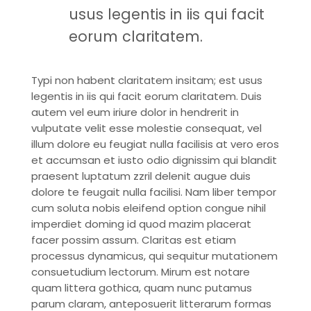
usus legentis in iis qui facit
eorum claritatem.
Typi non habent claritatem insitam; est usus
legentis in iis qui facit eorum claritatem. Duis
autem vel eum iriure dolor in hendrerit in
vulputate velit esse molestie consequat, vel
illum dolore eu feugiat nulla facilisis at vero eros
et accumsan et iusto odio dignissim qui blandit
praesent luptatum zzril delenit augue duis
dolore te feugait nulla facilisi. Nam liber tempor
cum soluta nobis eleifend option congue nihil
imperdiet doming id quod mazim placerat
facer possim assum. Claritas est etiam
processus dynamicus, qui sequitur mutationem
consuetudium lectorum. Mirum est notare
quam littera gothica, quam nunc putamus
parum claram, anteposuerit litterarum formas