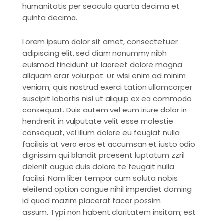
humanitatis per seacula quarta decima et
quinta decima.
Lorem ipsum dolor sit amet, consectetuer
adipiscing elit, sed diam nonummy nibh
euismod tincidunt ut laoreet dolore magna
aliquam erat volutpat. Ut wisi enim ad minim
veniam, quis nostrud exerci tation ullamcorper
suscipit lobortis nisl ut aliquip ex ea commodo
consequat. Duis autem vel eum iriure dolor in
hendrerit in vulputate velit esse molestie
consequat, vel illum dolore eu feugiat nulla
facilisis at vero eros et accumsan et iusto odio
dignissim qui blandit praesent luptatum zzril
delenit augue duis dolore te feugait nulla
facilisi. Nam liber tempor cum soluta nobis
eleifend option congue nihil imperdiet doming
id quod mazim placerat facer possim
assum. Typi non habent claritatem insitam; est