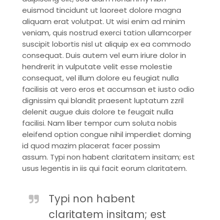
euismod tincidunt ut laoreet dolore magna
aliquam erat volutpat. Ut wisi enim ad minim
veniam, quis nostrud exerci tation ullamcorper
suscipit lobortis nisl ut aliquip ex ea commodo
consequat. Duis autem vel eum iriure dolor in
hendrerit in vulputate velit esse molestie
consequat, vel illum dolore eu feugiat nulla
facilisis at vero eros et accumsan et iusto odio
dignissim qui blandit praesent luptatum zzril
delenit augue duis dolore te feugait nulla
facilisi. Nam liber tempor cum soluta nobis
eleifend option congue nihil imperdiet doming
id quod mazim placerat facer possim
assum. Typi non habent claritatem insitam; est
usus legentis in iis qui facit eorum claritatem.
Typi non habent
claritatem insitam; est