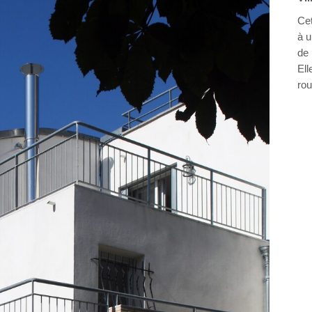
Cet
à 
de 
Ell
rou