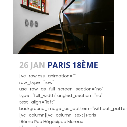
26 JAN
PARIS 18ÈME
[vc_row css_animation=""
row_type="row"
use_row_as_full_screen_section="no"
type="full_width" angled_section="no"
text_align="left"
background_image_as_pattern="without_patter
[vc_column][vc_column_text] Paris
18ème Rue Hégésippe Moreau