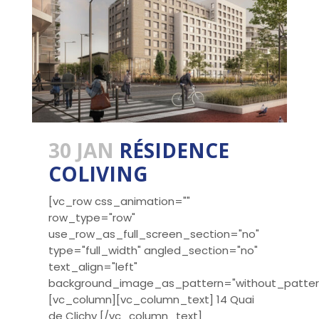
30 JAN
RÉSIDENCE
COLIVING
[vc_row css_animation=""
row_type="row"
use_row_as_full_screen_section="no"
type="full_width" angled_section="no"
text_align="left"
background_image_as_pattern="without_patter
[vc_column][vc_column_text] 14 Quai
de Clichy [/vc_column_text]