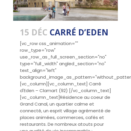
15 DÉC
CARRÉ D’EDEN
[vc_row css_animation=""
row_type="row"
use_row_as_full_screen_section="no"
type="full_width" angled_section="no"
text_align="left"
background_image_as_pattern="without_patter
[vc_column][vc_column_text] Carré
d'Eden – Clamart (92) [/vc_column_text]
[vc_column_text]Résidence au coeur de
Grand Canal, un quartier calme et
connecté, un esprit village agrémenté de
places animées, commerces, cafés et
restaurants. De nombreux atouts pour
une qualité de vie incomparable :