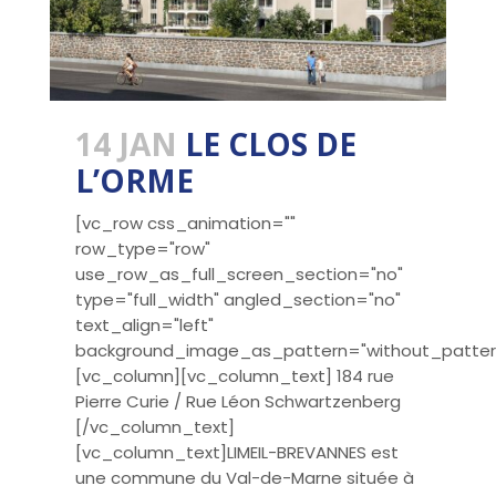
14 JAN
LE CLOS DE
L’ORME
[vc_row css_animation=""
row_type="row"
use_row_as_full_screen_section="no"
type="full_width" angled_section="no"
text_align="left"
background_image_as_pattern="without_patter
[vc_column][vc_column_text] 184 rue
Pierre Curie / Rue Léon Schwartzenberg
[/vc_column_text]
[vc_column_text]LIMEIL-BREVANNES est
une commune du Val-de-Marne située à