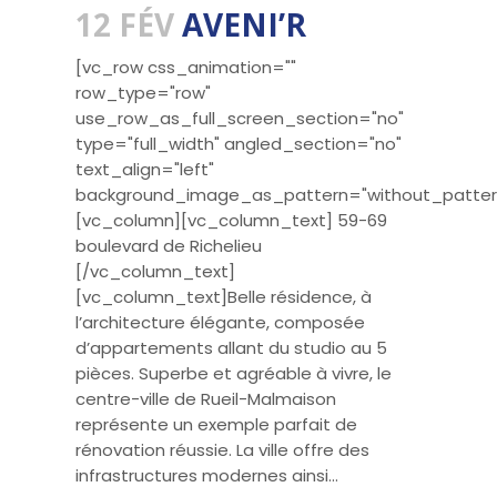
12 FÉV
AVENI’R
[vc_row css_animation=""
row_type="row"
use_row_as_full_screen_section="no"
type="full_width" angled_section="no"
text_align="left"
background_image_as_pattern="without_patter
[vc_column][vc_column_text] 59-69
boulevard de Richelieu
[/vc_column_text]
[vc_column_text]Belle résidence, à
l’architecture élégante, composée
d’appartements allant du studio au 5
pièces. Superbe et agréable à vivre, le
centre-ville de Rueil-Malmaison
représente un exemple parfait de
rénovation réussie. La ville offre des
infrastructures modernes ainsi...