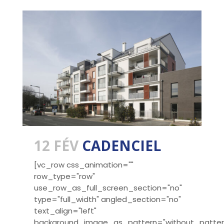
12 FÉV
CADENCIEL
[vc_row css_animation=""
row_type="row"
use_row_as_full_screen_section="no"
type="full_width" angled_section="no"
text_align="left"
background_image_as_pattern="without_patter