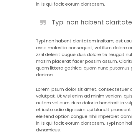
in iis qui facit eorum claritatem.
Typi non habent claritatem
Typi non habent claritatem insitam; est usus 
esse molestie consequat, vel illum dolore eu
zzril delenit augue duis dolore te feugait n
mazim placerat facer possim assum. Clarit
quam littera gothica, quam nunc putamus p
decima.
Lorem ipsum dolor sit amet, consectetuer a
volutpat. Ut wisi enim ad minim veniam, quis
autem vel eum iriure dolor in hendrerit in vu
et iusto odio dignissim qui blandit praesent
eleifend option congue nihil imperdiet dom
in iis qui facit eorum claritatem. Typi non 
dynamicus.