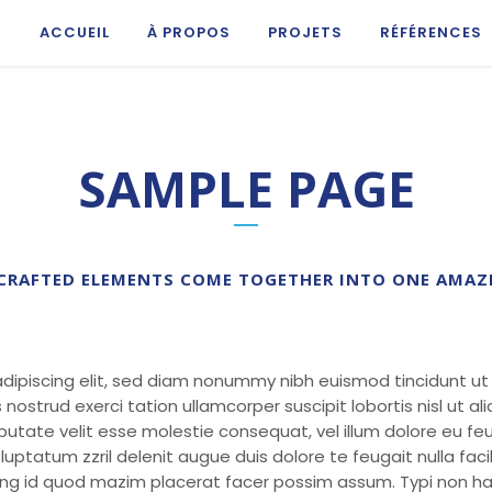
ACCUEIL
À PROPOS
PROJETS
RÉFÉRENCES
SAMPLE PAGE
CRAFTED ELEMENTS COME TOGETHER INTO ONE AMAZ
dipiscing elit, sed diam nonummy nibh euismod tincidunt u
 nostrud exerci tation ullamcorper suscipit lobortis nisl ut
lputate velit esse molestie consequat, vel illum dolore eu fe
 luptatum zzril delenit augue duis dolore te feugait nulla fac
ing id quod mazim placerat facer possim assum. Typi non hab