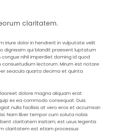
t eorum claritatem.
iriure dolor in hendrerit in vulputate velit
dio dignissim qui blandit praesent luptatum
on congue nihil imperdiet doming id quod
m consuetudium lectorum. Mirum est notare
per seacula quarta decima et quinta
t laoreet dolore magna aliquam erat
 aliquip ex ea commodo consequat. Duis
ugiat nulla facilisis at vero eros et accumsan
ilisi. Nam liber tempor cum soluta nobis
ent claritatem insitam; est usus legentis
eorum claritatem est etiam processus