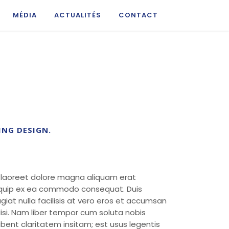
MÉDIA
ACTUALITÉS
CONTACT
ING DESIGN.
t laoreet dolore magna aliquam erat
 aliquip ex ea commodo consequat. Duis
ugiat nulla facilisis at vero eros et accumsan
ilisi. Nam liber tempor cum soluta nobis
ent claritatem insitam; est usus legentis