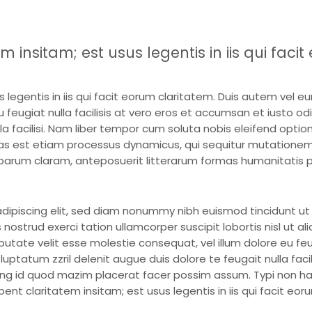
 insitam; est usus legentis in iis qui faci
legentis in iis qui facit eorum claritatem. Duis autem vel eum 
 feugiat nulla facilisis at vero eros et accumsan et iusto o
ulla facilisi. Nam liber tempor cum soluta nobis eleifend opti
as est etiam processus dynamicus, qui sequitur mutatione
arum claram, anteposuerit litterarum formas humanitatis 
dipiscing elit, sed diam nonummy nibh euismod tincidunt u
 nostrud exerci tation ullamcorper suscipit lobortis nisl ut
lputate velit esse molestie consequat, vel illum dolore eu fe
 luptatum zzril delenit augue duis dolore te feugait nulla fac
ing id quod mazim placerat facer possim assum. Typi non hab
habent claritatem insitam; est usus legentis in iis qui facit 