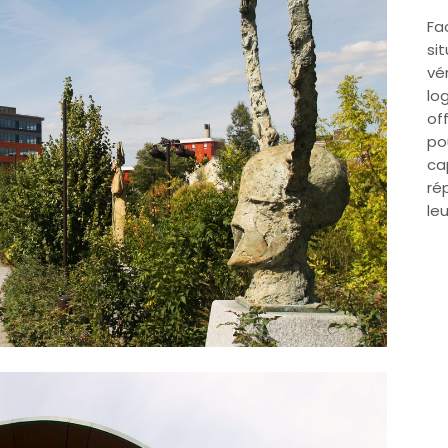
Fa
si
vé
lo
of
po
ca
ré
le