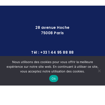
28 avenue Hoche
75008 Paris
Tél : +33 1 44 95 88 88
Nous utilisons des cookies pour vous offrir la meilleure
expérience sur notre site web. En continuant à utiliser ce site,
contact@europequipements.com
vous acceptez notre utilisation des cookies.
Ok
© 2025
SOLLERTO
Conditions Générales
|
Mentions légales
|
Données