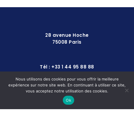
28 avenue Hoche
75008 Paris
Tél : +33 1 44 95 88 88
Nous utilisons des cookies pour vous offrir la meilleure
expérience sur notre site web. En continuant à utiliser ce site,
contact@europequipements.com
vous acceptez notre utilisation des cookies.
Ok
© 2025
SOLLERTO
Conditions Générales
|
Mentions légales
|
Données