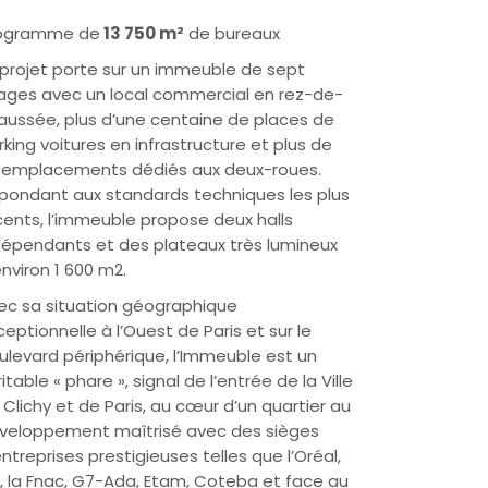
ogramme de
13 750 m²
de bureaux
 projet porte sur un immeuble de sept
ages avec un local commercial en rez-de-
aussée, plus d’une centaine de places de
rking voitures en infrastructure et plus de
 emplacements dédiés aux deux-roues.
pondant aux standards techniques les plus
cents, l’immeuble propose deux halls
dépendants et des plateaux très lumineux
environ 1 600 m2.
ec sa situation géographique
ceptionnelle à l’Ouest de Paris et sur le
ulevard périphérique, l’Immeuble est un
itable « phare », signal de l’entrée de la Ville
 Clichy et de Paris, au cœur d’un quartier au
veloppement maîtrisé avec des sièges
entreprises prestigieuses telles que l’Oréal,
c, la Fnac, G7-Ada, Etam, Coteba et face au