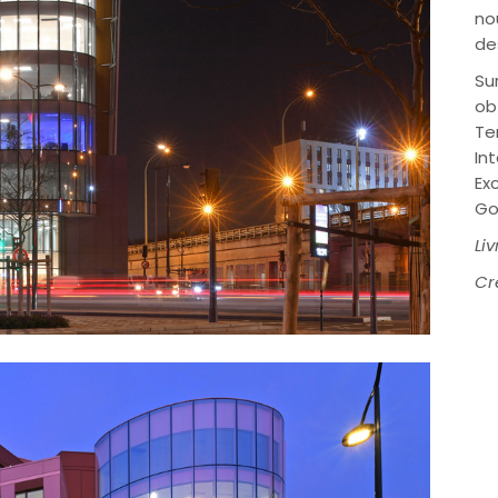
no
de
Su
ob
Te
In
Ex
Go
Li
Cr