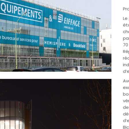
Pr
Le
ét
ch
pa
70
Ré
ré
in
d’
Av
ex
bo
vér
de
dé
d’
Bi