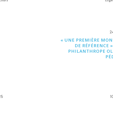
cours
Loge
W
2
« UNE PREMIÈRE MON
DE RÉFÉRENCE » 
PHILANTHROPE OLI
PÉ
W
25
1